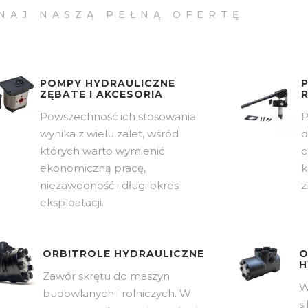
NAJ NASZĄ PEŁNĄ OFERTĘ
POMPY HYDRAULICZNE
ZĘBATE I AKCESORIA
Powszechność ich stosowania
P
wynika z wielu zalet, wśród
d
których warto wymienić
c
ekonomiczną pracę,
k
niezawodność i długi okres
z
eksploatacji.
ORBITROLE HYDRAULICZNE
O
H
Zawór skrętu do maszyn
W
budowlanych i rolniczych. W
s