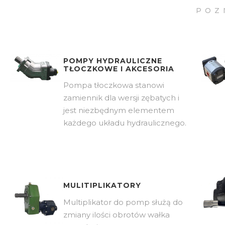
POZ
POMPY HYDRAULICZNE
TŁOCZKOWE I AKCESORIA
Pompa tłoczkowa stanowi
zamiennik dla wersji zębatych i
jest niezbędnym elementem
każdego układu hydraulicznego.
MULITIPLIKATORY
Multiplikator do pomp służą do
zmiany ilości obrotów wałka