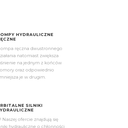
POMPY HYDRAULICZNE
RĘCZNE
ompa ręczna dwustronnego
ziałania natomiast zwiększa
iśnienie na jednym z końców
omory oraz odpowiednio
mniejsza je w drugim.
RBITALNE SILNIKI
YDRAULICZNE
 Naszej ofercie znajdują się
ilniki hydrauliczne o chłonności