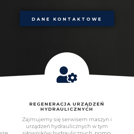
DANE KONTAKTOWE
REGENERACJA URZĄDZEŃ
HYDRAULICZNYCH
Zajmujemy się serwisem maszyn i
urządzeń hydraulicznych w tym
ęże
siłowników hydraulicznych, pomp,