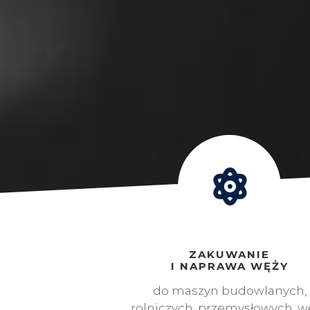
ZAKUWANIE
I NAPRAWA WĘŻY
do maszyn budowlanych,
rolniczych, przemysłowych, w