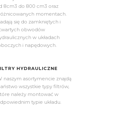
d 8cm3 do 800 cm3 oraz
różnicowanych momentach.
adają się do zamkniętych i
twartych obwodów
ydraulicznych w układach
oboczych i napędowych.
FILTRY HYDRAULICZNE
 naszym asortymencie znajdą
aństwo wszystkie typy filtrów,
tóre należy montować w
dpowiednim typie układu.