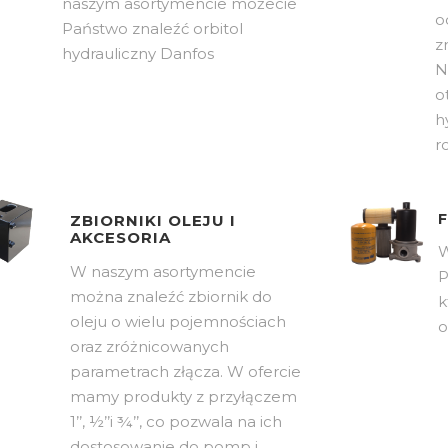
naszym asortymencie możecie
o
Państwo znaleźć orbitol
z
hydrauliczny Danfos
N
o
h
r
ZBIORNIKI OLEJU I
AKCESORIA
W
W naszym asortymencie
P
można znaleźć zbiornik do
k
oleju o wielu pojemnościach
o
oraz zróżnicowanych
parametrach złącza. W ofercie
mamy produkty z przyłączem
1’’, ½’’i ¾’’, co pozwala na ich
dostosowanie do pomp i